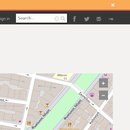

ign in

+
−