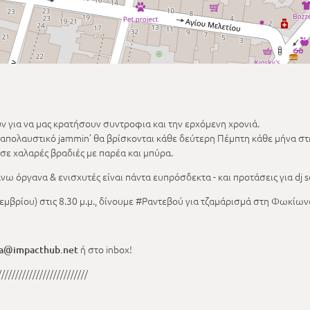
ν για να μας κρατήσουν συντροφια και την ερχόμενη χρονιά.
α απολαυστικό jammin’ θα βρίσκονται κάθε δεύτερη Πέμπτη κάθε μήνα σ
σε χαλαρές βραδιές με παρέα και μπύρα.
νω όργανα & ενισχυτές είναι πάντα ευπρόσδεκτα - και προτάσεις για dj s
εμβρίου) στις 8.30 μ.μ., δίνουμε #Ραντεβού για τζαμάρισμά στη Φωκίων
ή στο inbox!
a@impacthub.net
//////////////////////////