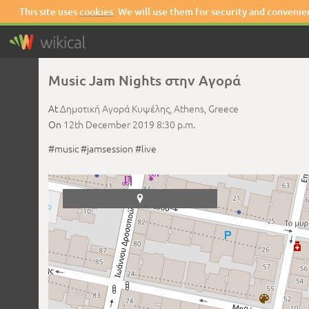
This site uses
cookies
. We will use them for security and convenie
Music Jam Nights στην Αγορά
At
Δημοτική Αγορά Κυψέλης,
Athens,
Greece
On
12th December 2019
8:30 p.m.
#music
#jamsession
#live
