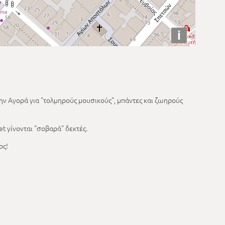
i
την Αγορά για "τολμηρούς μουσικούς", μπάντες και ζωηρούς
et γίνονται "σοβαρά" δεκτές.
ος!