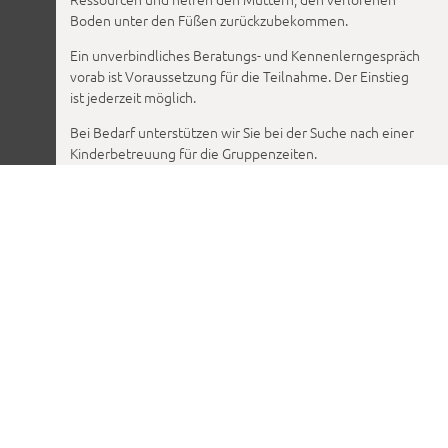
Boden unter den Füßen zurückzubekommen.
Ein unverbindliches Beratungs- und Kennenlerngespräch
vorab ist Voraussetzung für die Teilnahme. Der Einstieg
ist jederzeit möglich.
Bei Bedarf unterstützen wir Sie bei der Suche nach einer
Kinderbetreuung für die Gruppenzeiten.
Leitung: Tanja Coppola, M.A. Theatertherapeutin (DGfT),
Heilpraktikerin für Psychotheraphie
Information und Anmeldung:
oder
traenen-statt-mutterglueck@tanjacoppola.de
unter 0177 2314830