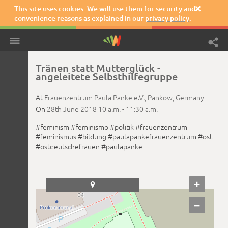
This site uses
cookies
. We will use them for security and

convenience reasons as explained in our
privacy policy
.
Tränen statt Mutterglück -
angeleitete Selbsthilfegruppe
At
Frauenzentrum Paula Panke e.V.,
Pankow,
Germany
On
28th June 2018
10 a.m. -
11:30 a.m.
#feminism
#feminismo
#politik
#frauenzentrum
#feminismus
#bildung
#paulapankefrauenzentrum
#ost
#ostdeutschefrauen
#paulapanke
+

−