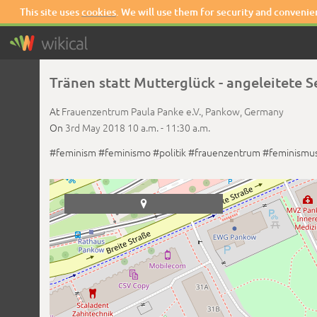
This site uses
cookies
. We will use them for security and convenie
Tränen statt Mutterglück - angeleitete S
At
Frauenzentrum Paula Panke e.V.,
Pankow,
Germany
On
3rd May 2018
10 a.m. -
11:30 a.m.
#feminism
#feminismo
#politik
#frauenzentrum
#feminismu
