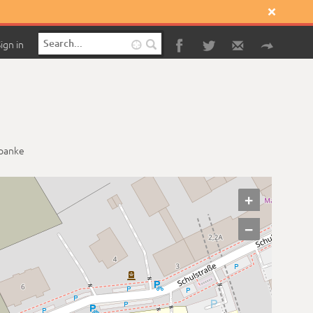

ign in

panke
+
−