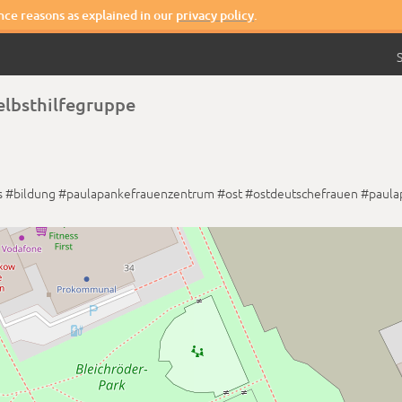
nce reasons as explained in our
privacy policy
.
S
elbsthilfegruppe
s
#bildung
#paulapankefrauenzentrum
#ost
#ostdeutschefrauen
#paula