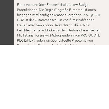
Filme von und über Frauen* sind oft Low Budget
Produktionen. Die Regie für große Filmproduktionen
hingegen wird häufig an Männer vergeben. PROQUOTE
FILM ist der Zusammenschluss von filmschaffender
Frauen aller Gewerke in Deutschland, die sich für
Geschlechtergerechtigkeit in der Filmbranche einsetzen.
Mit Tatjana Turanskyj, Mitbegründerin von PRO QUOTE
REGIE/FILM, reden wir über aktuelle Probleme von
Frauen in der Filmbranche. Welche Erfolge wurden in
den letzten 3 Jahren durch PRO QUOTE REGIE erzielt?
Mit welchen Mitteln wird versucht eine
geschlechtergerechte Regieführung zu erwirken? Wie
können neue (Rollen-)Bilder geschaffen werden?
Tatjana Turanskyj ist Inhaberin der turanskyj&ahlrichs
Medienproduktion und arbeitet seit 2001 als Writer-
director. Ihre Filme "Eine flexible Frau", "TOP GIRL" oder
"Orientierungslosigkeit ist kein Verbrechen" (zusammen
mit Marita Neher) wurden auf internationalen Festivals
gezeigt und sind preisgekrönt.
Eine Veranstaltung des Bildungswerk Berlin der