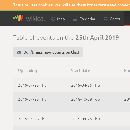
This site uses
cookies
. We will use them for security and conve

Map

Calendar

Cards
25th April 2019
Table of events on the
✉
Don't miss new events on this!
Upcoming
Start date
En
2019-04-25
Thu
2019-04-25
Thu
2019-04-25
Thu
2018-10-09
Tue
20
2019-04-25
Thu
2019-04-25
Thu