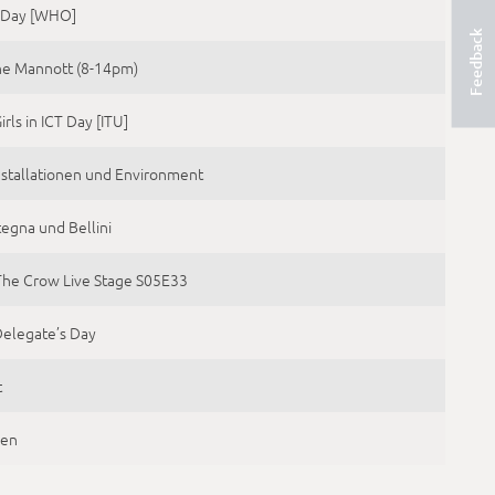
a Day [WHO]
Feedback
ne Mannott (8-14pm)
irls in ICT Day [ITU]
Installationen und Environment
egna und Bellini
The Crow Live Stage S05E33
Delegate’s Day
t
fen