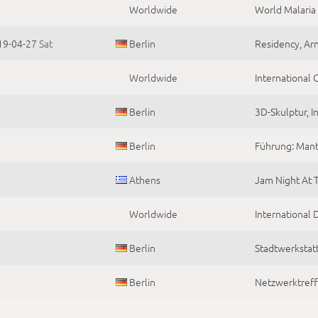
Worldwide
World Malari
19-04-27
Sat
Berlin
Residency, Ar
Worldwide
International G
Berlin
3D-Skulptur, 
Berlin
Führung: Mant
Athens
Jam Night At 
Worldwide
International 
Berlin
Stadtwerkstat
Berlin
Netzwerktref