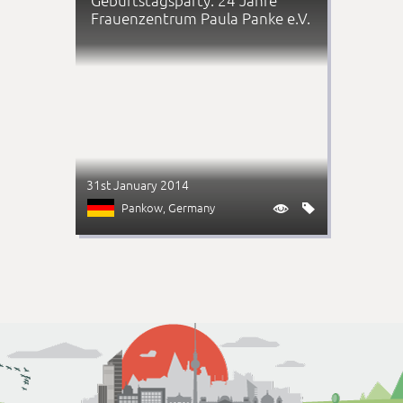
Frauenzentrum Paula Panke e.V.
31st January 2014
Pankow
, Germany

