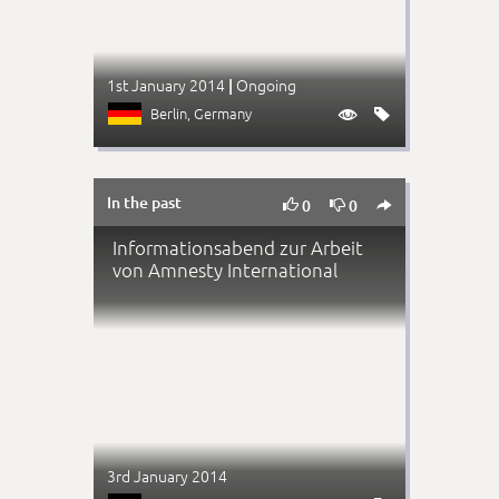
1st January 2014
Ongoing
|
Berlin
, Germany


In the past



0
0
Informationsabend zur Arbeit
von Amnesty International
3rd January 2014