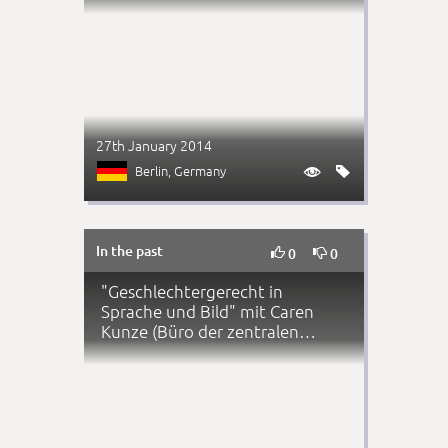
27th January 2014
Berlin
, Germany


In the past


0
0
"Geschlechtergerecht in
Sprache und Bild" mit Caren
Kunze (Büro der zentralen
Frauenbeauftragten, F…