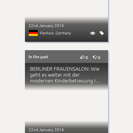
22nd January 2014
Pankow
, Germany


In the past


0
0
BERLINER FRAUENSALON: Wie
geht es weiter mit der
modernen Kinderbetreuung in
Pankow?
22nd January 2014