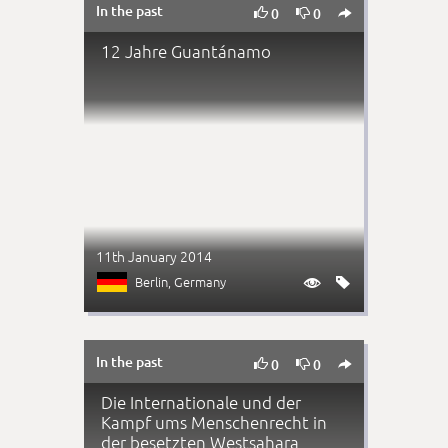
In the past



0
0
12 Jahre Guantánamo
11th January 2014
Berlin
, Germany


In the past



0
0
Die Internationale und der
Kampf ums Menschenrecht in
der besetzten Westsahara