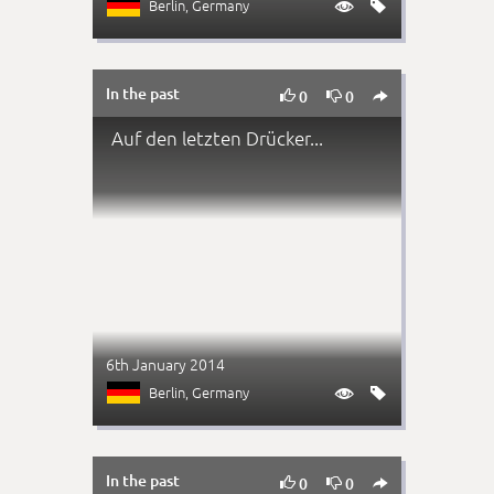
Berlin
, Germany


In the past



0
0
Auf den letzten Drücker...
6th January 2014
Berlin
, Germany


In the past



0
0