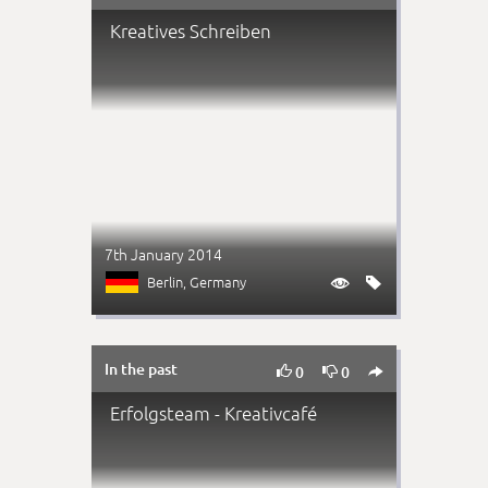
Kreatives Schreiben
7th January 2014
Berlin
, Germany


In the past



0
0
Erfolgsteam - Kreativcafé