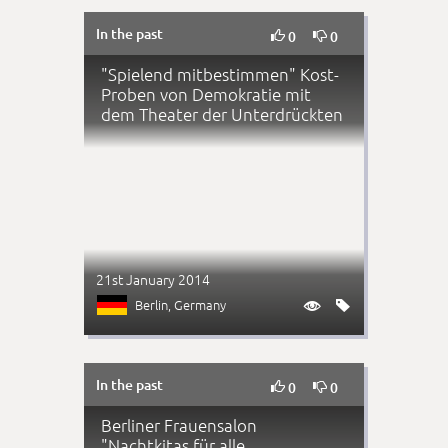
In the past


0
0
"Spielend mitbestimmen" Kost-
Proben von Demokratie mit
dem Theater der Unterdrückten
21st January 2014
Berlin
, Germany


In the past


0
0
Berliner Frauensalon
"Nachtkitas für alle,