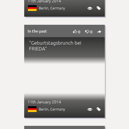
11th January 2014
Berlin
, Germany


In the past



0
0
"Geburtstagsbrunch bei
FRIEDA"
11th January 2014
Berlin
, Germany

