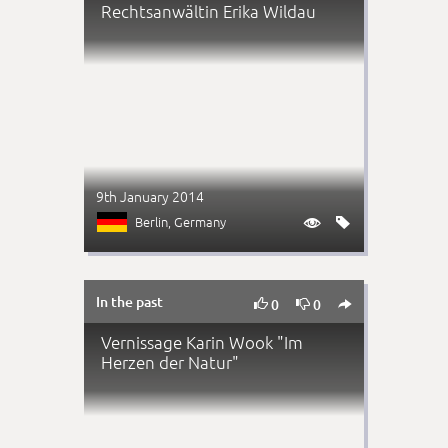
Rechtsanwältin Erika Wildau
9th January 2014
Berlin
, Germany


In the past



0
0
Vernissage Karin Wook "Im
Herzen der Natur"