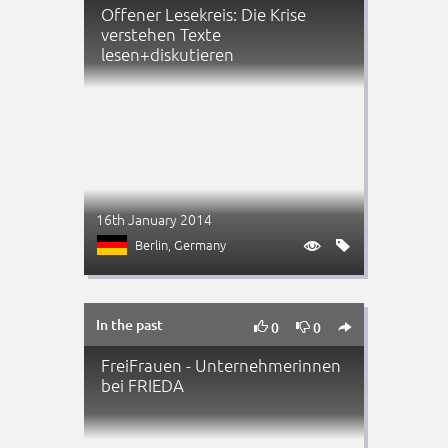
Offener Lesekreis: Die Krise
verstehen Texte
lesen+diskutieren
16th January 2014
Berlin
, Germany


In the past



0
0
FreiFrauen - Unternehmerinnen
bei FRIEDA