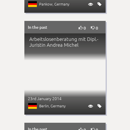
Pankow
, Germany


In the past


0
0
Arbeitslosenberatung mit Dipl.-
Juristin Andrea Michel
23rd January 2014
Berlin
, Germany


In the past


0
0