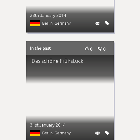
28th January 2014
Berlin
, Germany


In the past


0
0
Das schöne Frühstück
31st January 2014
Berlin
, Germany

