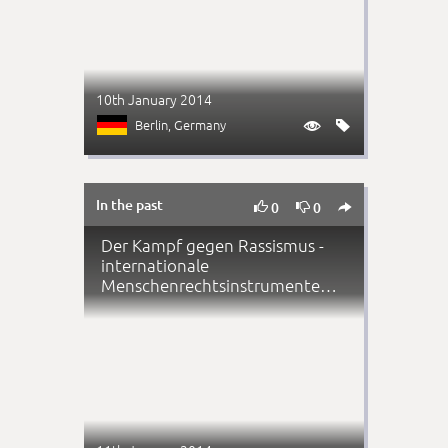
10th January 2014
Berlin
, Germany


In the past



0
0
Der Kampf gegen Rassismus -
internationale
Menschenrechtsinstrumente
nutzen