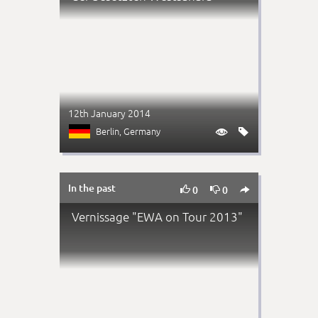
12th January 2014
Berlin
, Germany


In the past



0
0
Vernissage "EWA on Tour 2013"