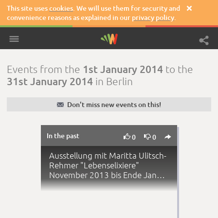
This site uses
cookies
. We will use them for security and

convenience reasons as explained in our
privacy policy
.
1st January 2014
Events from the
to the
31st January 2014
in Berlin
✉
Don't miss new events on this!
In the past



0
0
Ausstellung mit Maritta Ulitsch-
Rehmer "Lebenselixiere"
November 2013 bis Ende Januar
2014