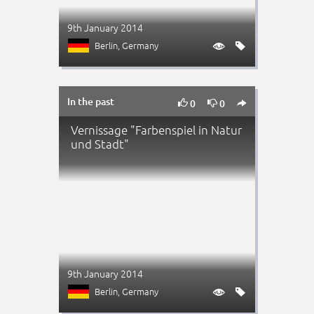
9th January 2014
Berlin
, Germany


In the past



0
0
Vernissage "Farbenspiel in Natur
und Stadt"
9th January 2014
Berlin
, Germany

