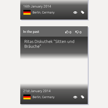
16th January 2014
Berlin
, Germany


In the past


0
0
Ritas Diskuthek "Sitten und
Bräuche"
21st January 2014
Berlin
, Germany

