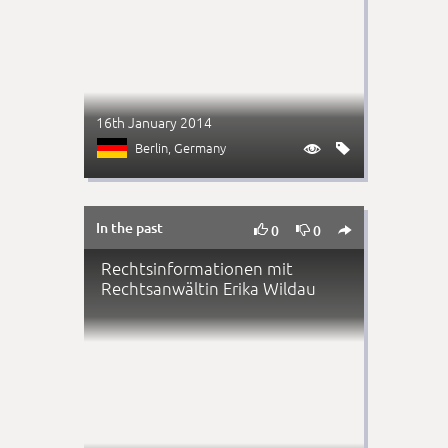
16th January 2014
Berlin
, Germany


In the past



0
0
Rechtsinformationen mit
Rechtsanwältin Erika Wildau