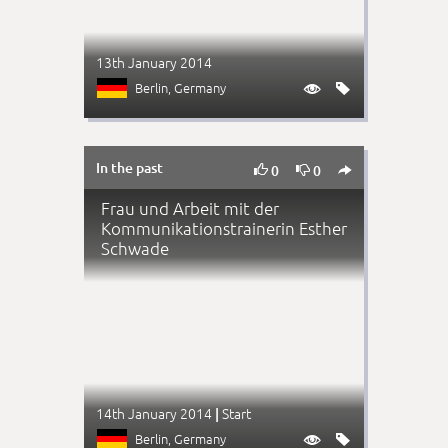
13th January 2014
Berlin
, Germany


In the past



0
0
Frau und Arbeit mit der
Kommunikationstrainerin Esther
Schwade
14th January 2014
Start
|
Berlin
, Germany

