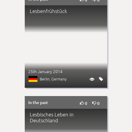
Lesbenfrühstück
25th January 2014
Berlin
, Germany


In the past


0
0
Lesbisches Leben in
Deutschland