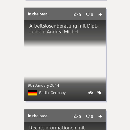
In the past



0
0
Arbeitslosenberatung mit Dipl.-
Juristin Andrea Michel
9th January 2014
Berlin
, Germany


In the past



0
0
Rechtsinformationen mit