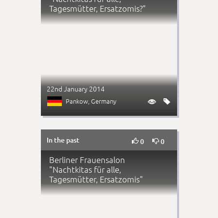
Tagesmütter, Ersatzomis?"
22nd January 2014
Pankow
, Germany


In the past


0
0
Berliner Frauensalon
"Nachtkitas für alle,
Tagesmütter, Ersatzomis"