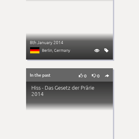
8th January 2014
Berlin
, Germany


In the past



0
0
Hiss - Das Gesetz der Prärie
2014