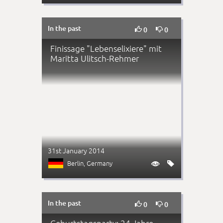
In the past


0
0
Finissage "Lebenselixiere" mit
Maritta Ulitsch-Rehmer
31st January 2014
Berlin
, Germany


In the past


0
0
Geburtstagsparty: 24 Jahre