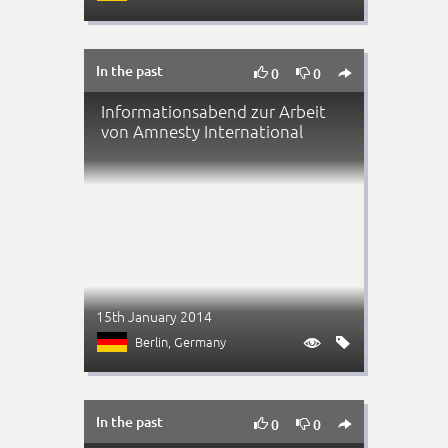
In the past



0
0
Informationsabend zur Arbeit
von Amnesty International
15th January 2014
Berlin
, Germany


In the past



0
0