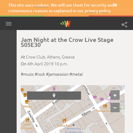
This site uses
cookies
. We will use them for security and

convenience reasons as explained in our
privacy policy
.
Jam Night at the Crow Live Stage
S05E30
At
Crow Club,
Athens,
Greece
On
4th April 2019
10 p.m.
#music
#rock
#jamsession
#metal
+

−