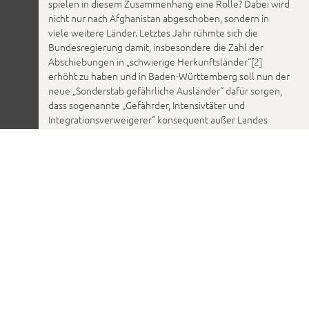
spielen in diesem Zusammenhang eine Rolle? Dabei wird
nicht nur nach Afghanistan abgeschoben, sondern in
viele weitere Länder. Letztes Jahr rühmte sich die
Bundesregierung damit, insbesondere die Zahl der
Abschiebungen in „schwierige Herkunftsländer“[2]
erhöht zu haben und in Baden-Württemberg soll nun der
neue „Sonderstab gefährliche Ausländer“ dafür sorgen,
dass sogenannte „Gefährder, Intensivtäter und
Integrationsverweigerer“ konsequent außer Landes
gebracht werden [3]. Die häufige Wiederholung dieser
Begriffe durch Behörden und Rechtspopulisten
stigmatisiert nicht nur die Betroffenen, sondern alle
Asylsuchenden.
Zusammen mit Aktivist*innen der Fraueninitiative
Women in Exile & Friends, dem afghanischen Netzwerk
Bleibistan und der Geflüchteteninitiative Stop
Deportation Group laden borderline europe -
Menschenrechte ohne Grenzen e.V. und Bildungswerk
Berlin der Heinrich-Böll-Stiftung euch zu einer Diskussion
über Stigmatisierung und Kriminalisierung von
Geflüchteten ein. Dabei erzählen die Vortragenden von