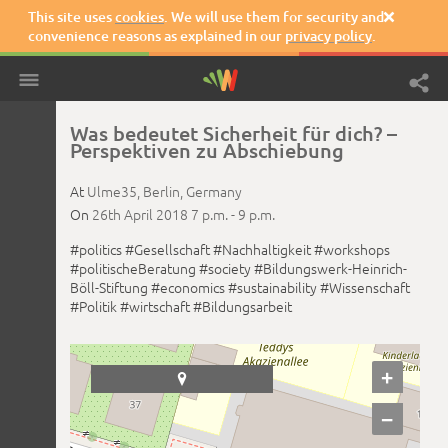
This site uses
cookies
. We will use them for security and

convenience reasons as explained in our
privacy policy
.
Was bedeutet Sicherheit für dich? –
Perspektiven zu Abschiebung
At
Ulme35,
Berlin,
Germany
On
26th April 2018
7 p.m. -
9 p.m.
#politics
#Gesellschaft
#Nachhaltigkeit
#workshops
#politischeBeratung
#society
#Bildungswerk-Heinrich-
Böll-Stiftung
#economics
#sustainability
#Wissenschaft
#Politik
#wirtschaft
#Bildungsarbeit
+

−