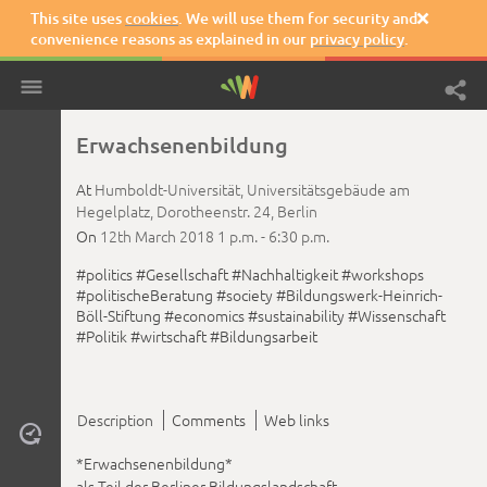
This site uses
cookies
. We will use them for security and

convenience reasons as explained in our
privacy policy
.
Erwachsenenbildung
At
Humboldt-Universität, Universitätsgebäude am
Hegelplatz, Dorotheenstr. 24, Berlin
On
12th March 2018
1 p.m. -
6:30 p.m.
#politics
#Gesellschaft
#Nachhaltigkeit
#workshops
#politischeBeratung
#society
#Bildungswerk-Heinrich-
Böll-Stiftung
#economics
#sustainability
#Wissenschaft
#Politik
#wirtschaft
#Bildungsarbeit
Description
Comments
Web links

*Erwachsenenbildung*
als Teil der Berliner Bildungslandschaft