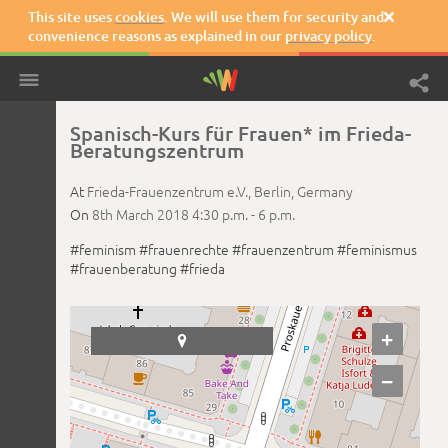
This site uses
cookies
. We will use them for security and

convenience reasons as explained in our
privacy policy
.
Spanisch-Kurs für Frauen* im Frieda-
Beratungszentrum
At
Frieda-Frauenzentrum e.V.,
Berlin,
Germany
On
8th March 2018
4:30 p.m. -
6 p.m.
#feminism
#frauenrechte
#frauenzentrum
#feminismus
#frauenberatung
#frieda
+

−