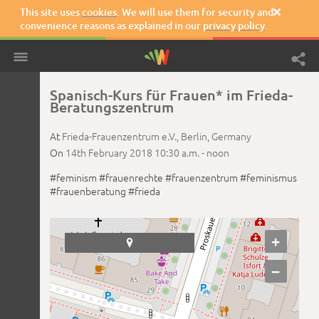
This site uses
cookies
. We will use them for security and

convenience reasons as explained in our
privacy policy
.
Spanisch-Kurs für Frauen* im Frieda-
Beratungszentrum
At
Frieda-Frauenzentrum e.V.,
Berlin,
Germany
On
14th February 2018
10:30 a.m. -
noon
#feminism
#frauenrechte
#frauenzentrum
#feminismus
#frauenberatung
#frieda
+

−