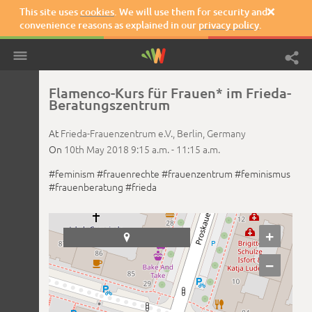
This site uses
cookies
. We will use them for security and

convenience reasons as explained in our
privacy policy
.
Flamenco-Kurs für Frauen* im Frieda-
Beratungszentrum
At
Frieda-Frauenzentrum e.V.,
Berlin,
Germany
On
10th May 2018
9:15 a.m. -
11:15 a.m.
#feminism
#frauenrechte
#frauenzentrum
#feminismus
#frauenberatung
#frieda
+

−