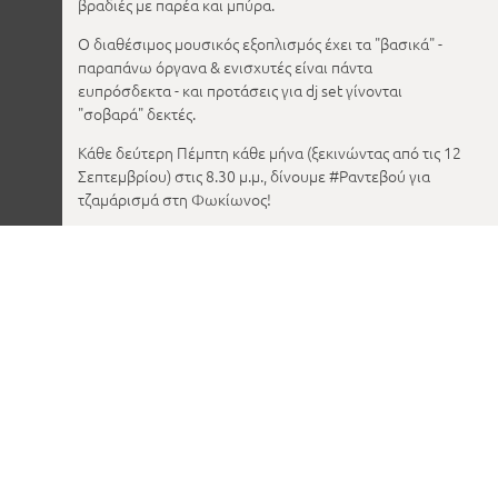
βραδιές με παρέα και μπύρα.
Ο διαθέσιμος μουσικός εξοπλισμός έχει τα "βασικά" -
παραπάνω όργανα & ενισχυτές είναι πάντα
ευπρόσδεκτα - και προτάσεις για dj set γίνονται
"σοβαρά" δεκτές.
Κάθε δεύτερη Πέμπτη κάθε μήνα (ξεκινώντας από τις 12
Σεπτεμβρίου) στις 8.30 μ.μ., δίνουμε #Ραντεβού για
τζαμάρισμά στη Φωκίωνος!
Βάζεις τον ήχο;
Για ερωτήσεις & προτάσεις επικοινωνήστε μαζί μας στο
ή στο inbox!
agora@impacthub.net
///////////////////////////////////////////////////////////////////////////
ENG
Welcome to Jam Nights
Μicrophones, guitars, basses, trumpets, strings & a
console are inviting pudding musicians & djs to Jam
nights, every second Thursday of every month at the
Municipal Market of Kypseli.