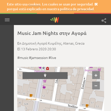
Este sitio usa
cookies
. Los cuales se usan por seguridad. El

porqué está explicado en nuestra
política de privacidad
.
Music Jam Nights στην Αγορά
En
Δημοτική Αγορά Κυψέλης,
Atenas,
Grecia
El
13 Febrero 2020
20:30
#music
#jamsession
#live
+

−