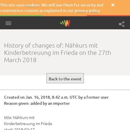
This site uses
cookies
. We will use them for security and

convenience reasons as explained in our
privacy policy
.
History of changes of: Nähkurs mit
Kinderbetreuung im Frieda on the 27th
March 2018
Back to the event
Created
on Jan. 16, 2018, 8:42 a.m. UTC by a former user
Reason given: added by an importer
title: Nähkurs mit 
Kinderbetreuung im Frieda

start: 2018-03-27
