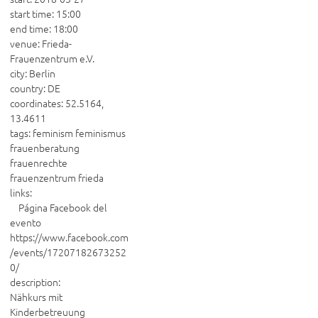
start time: 15:00

end time: 18:00

venue: Frieda-
Frauenzentrum e.V.

city: Berlin

country: DE

coordinates: 52.5164, 
13.4611

tags: feminism feminismus 
frauenberatung 
frauenrechte 
frauenzentrum frieda

links:

    Página Facebook del 
evento 
https://www.facebook.com
/events/17207182673252
0/

description:

Nähkurs mit 
Kinderbetreuung
