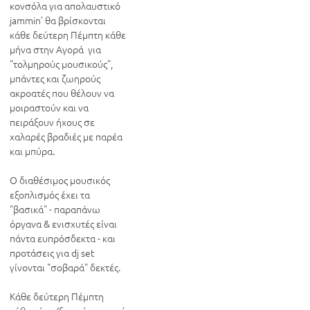
κονσόλα για απολαυστικό 
jammin’ θα βρίσκονται 
κάθε δεύτερη Πέμπτη κάθε 
μήνα στην Αγορά  για 
"τολμηρούς μουσικούς", 
μπάντες και ζωηρούς 
ακροατές που θέλουν να 
μοιραστούν και να 
πειράξουν ήχους σε 
χαλαρές βραδιές με παρέα 
και μπύρα.

Ο διαθέσιμος μουσικός 
εξοπλισμός έχει τα 
"βασικά" - παραπάνω 
όργανα & ενισχυτές είναι 
πάντα ευπρόσδεκτα - και 
προτάσεις για dj set 
γίνονται "σοβαρά" δεκτές.

Κάθε δεύτερη Πέμπτη 