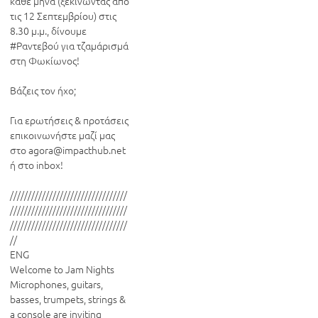
κάθε μήνα (ξεκινώντας από 
τις 12 Σεπτεμβρίου) στις 
8.30 μ.μ., δίνουμε 
#Ραντεβού για τζαμάρισμά 
στη Φωκίωνος!

Βάζεις τον ήχο;

Για ερωτήσεις & προτάσεις 
επικοινωνήστε μαζί μας 
στο agora@impacthub.net 
ή στο inbox!

/////////////////////////////////
/////////////////////////////////
/////////////////////////////////
//

ENG 

Welcome to Jam Nights 

Μicrophones, guitars, 
basses, trumpets, strings & 
a console are inviting 