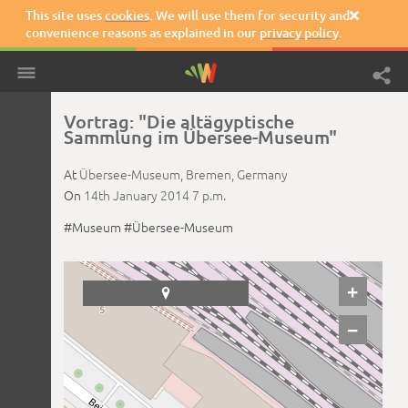
This site uses
cookies
. We will use them for security and

convenience reasons as explained in our
privacy policy
.
Vortrag: "Die altägyptische
Sammlung im Übersee-Museum"
At
Übersee-Museum,
Bremen,
Germany
On
14th January 2014
7 p.m.
#Museum
#Übersee-Museum
+

−