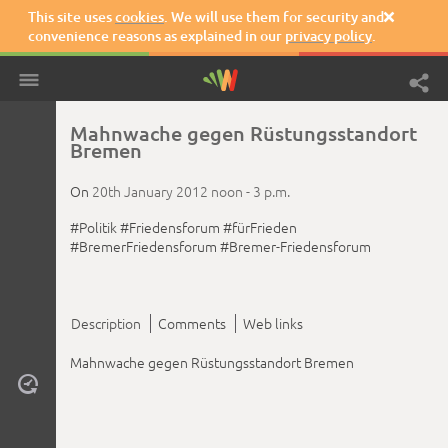
This site uses
cookies
. We will use them for security and

convenience reasons as explained in our
privacy policy
.
Mahnwache gegen Rüstungsstandort
Bremen
On
20th January 2012
noon -
3 p.m.
#Politik
#Friedensforum
#fürFrieden
#BremerFriedensforum
#Bremer-Friedensforum
Description
Comments
Web links
Mahnwache gegen Rüstungsstandort Bremen
