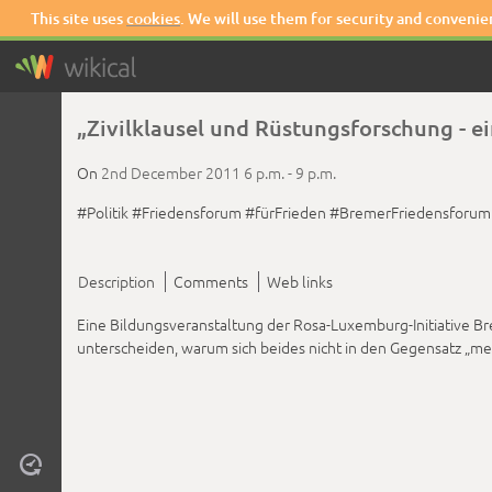
This site uses
cookies
. We will use them for security and convenie
„Zivilklausel und Rüstungsforschung - e
On
2nd December 2011
6 p.m. -
9 p.m.
#Politik
#Friedensforum
#fürFrieden
#BremerFriedensforum
Description
Comments
Web links
Eine Bildungsveranstaltung der Rosa-Luxemburg-Initiative Br
unterscheiden, warum sich beides nicht in den Gegensatz „me
