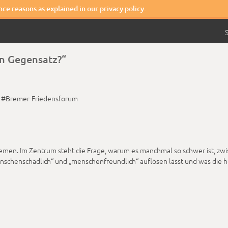
nce reasons as explained in our
privacy policy
.
S
in Gegensatz?“
#Bremer-Friedensforum
emen. Im Zentrum steht die Frage, warum es manchmal so schwer ist, zwi
nschenschädlich“ und „menschenfreundlich“ auflösen lässt und was die ho