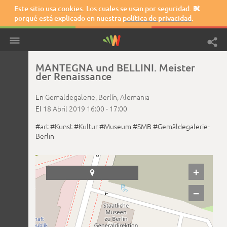
Este sitio usa
cookies
. Los cuales se usan por seguridad. El

porqué está explicado en nuestra
política de privacidad
.
MANTEGNA und BELLINI. Meister
der Renaissance
En
Gemäldegalerie,
Berlín,
Alemania
El
18 Abril 2019
16:00 -
17:00
#art
#Kunst
#Kultur
#Museum
#SMB
#Gemäldegalerie-
Berlin
+

−