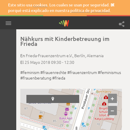
Este sitio usa
cookies
. Los cuales se usan por seguridad. El

porqué está explicado en nuestra
política de privacidad
.
Nähkurs mit Kinderbetreuung im
Frieda
En
Frieda-Frauenzentrum e.V.,
Berlín,
Alemania
El
25 Mayo 2018
09:30 -
12:30
#feminism
#frauenrechte
#frauenzentrum
#feminismus
#frauenberatung
#frieda
+

−