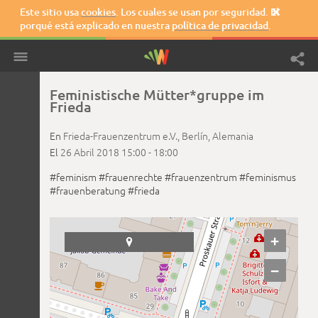
Este sitio usa
cookies
. Los cuales se usan por seguridad. El

porqué está explicado en nuestra
política de privacidad
.
Feministische Mütter*gruppe im
Frieda
En
Frieda-Frauenzentrum e.V.,
Berlín,
Alemania
El
26 Abril 2018
15:00 -
18:00
#feminism
#frauenrechte
#frauenzentrum
#feminismus
#frauenberatung
#frieda
+

−