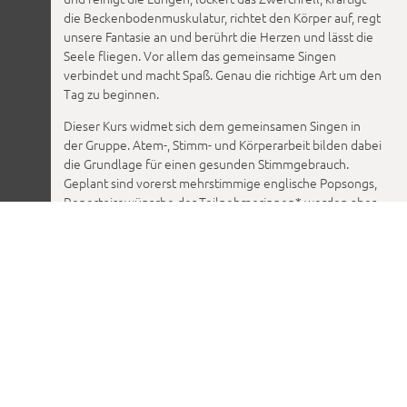
die Beckenbodenmuskulatur, richtet den Körper auf, regt
unsere Fantasie an und berührt die Herzen und lässt die
Seele fliegen. Vor allem das gemeinsame Singen
verbindet und macht Spaß. Genau die richtige Art um den
Tag zu beginnen.
Dieser Kurs widmet sich dem gemeinsamen Singen in
der Gruppe. Atem-, Stimm- und Körperarbeit bilden dabei
die Grundlage für einen gesunden Stimmgebrauch.
Geplant sind vorerst mehrstimmige englische Popsongs,
Repertoirewünsche der Teilnehmerinnen* werden aber
gern berücksichtigt. Gesangserfahrung oder
Notenkenntnisse sind dabei keine Voraussetzung.
Leiterin:
Elisabeth Argilagos. Sie ist ausgebildete Sängerin,
Gesangspädagogin und Chorleiterin mit über 10 Jahren
Unterrichtserfahrung. Ihr Repertoire spannt einen Bogen
von Pop, Jazz bis hin zu kubanischer und brasilianischer
Musik. Mehr Informationen auf
.
elisabethargilagos.jimdo.com