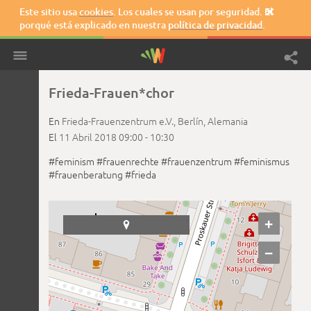
Este sitio usa
cookies
. Los cuales se usan por seguridad. El

porqué está explicado en nuestra
política de privacidad
.
Frieda-Frauen*chor
En
Frieda-Frauenzentrum e.V.,
Berlín,
Alemania
El
11 Abril 2018
09:00 -
10:30
#feminism
#frauenrechte
#frauenzentrum
#feminismus
#frauenberatung
#frieda
+

−