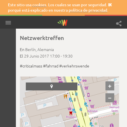
Este sitio usa
cookies
. Los cuales se usan por seguridad. El

porqué está explicado en nuestra
política de privacidad
.
Netzwerktreffen
En
Berlín,
Alemania
El
29 Junio 2017
17:00 -
19:30
#criticalmass
#fahrrad
#verkehrswende
+

−