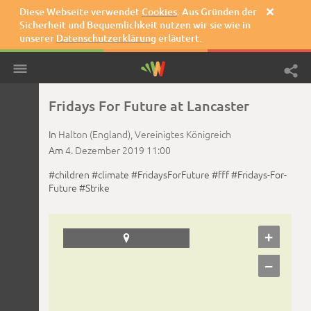
Diese Webseite verwendet
Cookies
. Aus Gründen der

Sicherheit und Bequemlichkeit nutzen wir sie wie in
unserer
Datenschutzerklärung
erläutert.
Fridays For Future at Lancaster
In
Halton (England),
Vereinigtes Königreich
Am
4. Dezember 2019
11:00
#children
#climate
#FridaysForFuture
#fff
#Fridays-For-
Future
#Strike
+

−