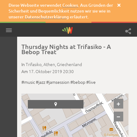
Diese Webseite verwendet
Cookies
. Aus Gründen der

Sicherheit und Bequemlichkeit nutzen wir sie wie in
unserer
Datenschutzerklärung
erläutert.
Thursday Nights at Trifasiko - A
Bebop Treat
In
Trifasiko,
Athen,
Griechenland
Am
17. Oktober 2019
20:30
#music
#jazz
#jamsession
#bebop
#live
+

−