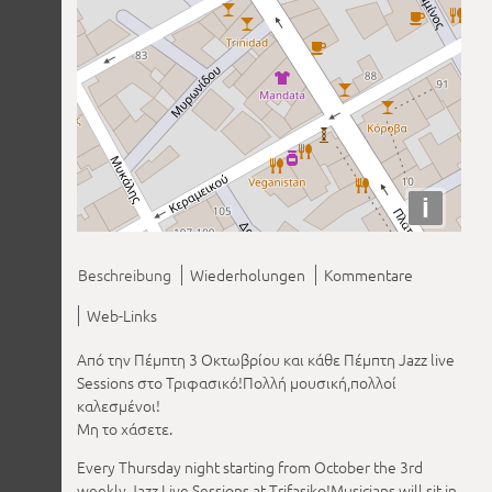
i
Beschreibung
Wiederholungen
Kommentare
Web-Links
Από την Πέμπτη 3 Οκτωβρίου και κάθε Πέμπτη Jazz live
Sessions στο Τριφασικό!Πολλή μουσική,πολλοί
καλεσμένοι!
Μη το χάσετε.
Every Thursday night starting from October the 3rd
weekly Jazz Live Sessions at Trifasiko!Musicians will sit in.